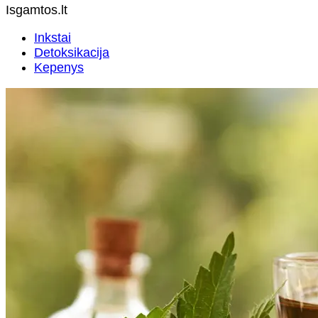
Isgamtos.lt
Inkstai
Detoksikacija
Kepenys