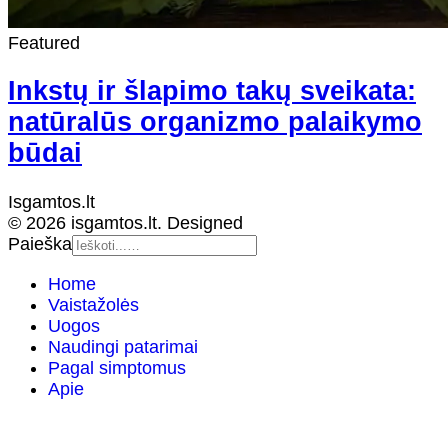
Featured
Inkstų ir šlapimo takų sveikata:
natūralūs organizmo palaikymo
būdai
Isgamtos.lt
© 2026 isgamtos.lt. Designed
Paieška
Home
Vaistažolės
Uogos
Naudingi patarimai
Pagal simptomus
Apie