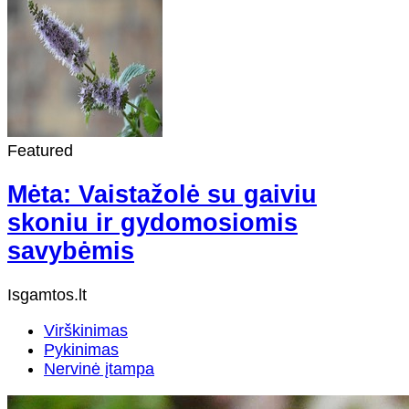
Featured
Mėta: Vaistažolė su gaiviu
skoniu ir gydomosiomis
savybėmis
Isgamtos.lt
Virškinimas
Pykinimas
Nervinė įtampa