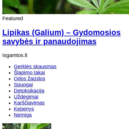
Featured
Lipikas (Galium) – Gydomosios
savybės ir panaudojimas
Isgamtos.lt
Gerklės skausmas
Šlapimo takai
Odos žaizdos
Spuogai
Detoksikacija
Uždegimai
Karščiavimas
Kepenys
Nemiga