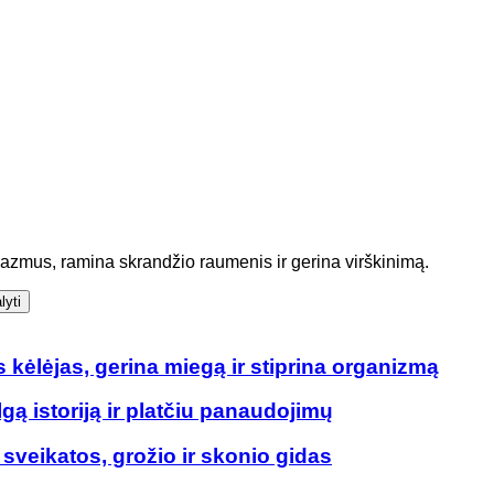
azmus, ramina skrandžio raumenis ir gerina virškinimą.
lyti
kėlėjas, gerina miegą ir stiprina organizmą
gą istoriją ir platčiu panaudojimų
as sveikatos, grožio ir skonio gidas