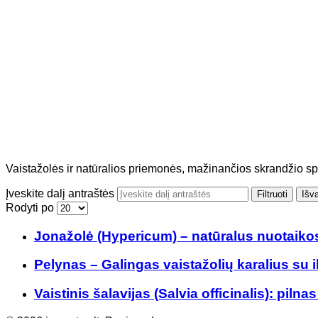
Vaistažolės ir natūralios priemonės, mažinančios skrandžio sp
Įveskite dalį antraštės
Filtruoti
Išva
Rodyti po
Jonažolė (Hypericum) – natūralus nuotaikos 
Pelynas – Galingas vaistažolių karalius su il
Vaistinis šalavijas (Salvia officinalis): piln