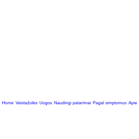
Home
Vaistažolės
Uogos
Naudingi patarimai
Pagal simptomus
Apie