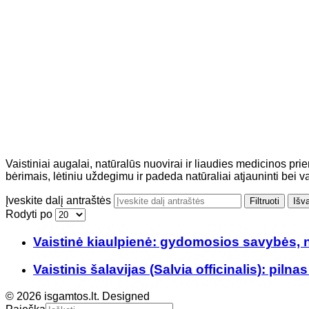
Vaistiniai augalai, natūralūs nuovirai ir liaudies medicinos p
bėrimais, lėtiniu uždegimu ir padeda natūraliai atjauninti bei val
Įveskite dalį antraštės
Filtruoti
Išva
Rodyti po
Vaistinė kiaulpienė: gydomosios savybės, na
Vaistinis šalavijas (Salvia officinalis): piln
© 2026 isgamtos.lt. Designed