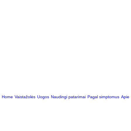
Home
Vaistažolės
Uogos
Naudingi patarimai
Pagal simptomus
Apie