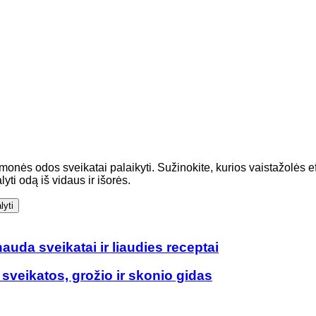
riemonės odos sveikatai palaikyti. Sužinokite, kurios vaistažolės
yti odą iš vidaus ir išorės.
lyti
uda sveikatai ir liaudies receptai
as sveikatos, grožio ir skonio gidas