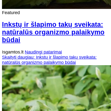
Featured
Inkstų ir šlapimo takų sveikata:
natūralūs organizmo palaikymo
būdai
Isgamtos.lt
Naudingi patarimai
Skaityti daugiau: Inkstų ir šlapimo takų sveikata:
natūralūs organizmo palaikymo būdai