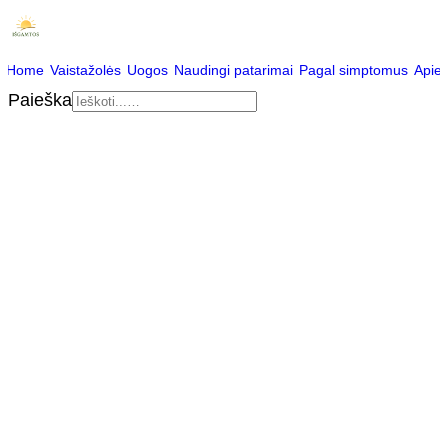
Home
Vaistažolės
Uogos
Naudingi patarimai
Pagal simptomus
Apie
Paieška