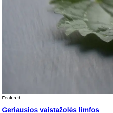
Featured
Geriausios vaistažolės limfos