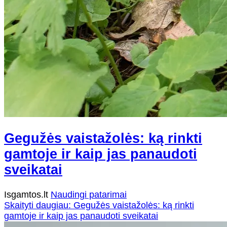
Gegužės vaistažolės: ką rinkti
gamtoje ir kaip jas panaudoti
sveikatai
Isgamtos.lt
Naudingi patarimai
Skaityti daugiau: Gegužės vaistažolės: ką rinkti
gamtoje ir kaip jas panaudoti sveikatai