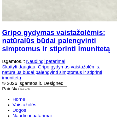
Gripo gydymas vaistažolėmis:
natūralūs būdai palengvinti
simptomus ir stiprinti imunitetą
Isgamtos.lt
Naudingi patarimai
Skaityti daugiau: Gripo gydymas vaistažolėmis:
natūralūs būdai palengvinti simptomus ir stiprinti
imunitetą
© 2026 isgamtos.lt. Designed
Paieška
Home
Vaistažolės
Uogos
Naudingi patarimai