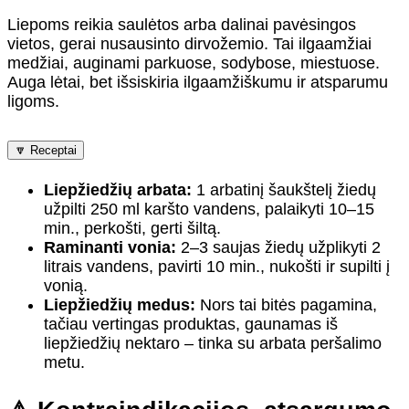
Liepoms reikia saulėtos arba dalinai pavėsingos
vietos, gerai nusausinto dirvožemio. Tai ilgaamžiai
medžiai, auginami parkuose, sodybose, miestuose.
Auga lėtai, bet išsiskiria ilgaamžiškumu ir atsparumu
ligoms.
🔽 Receptai
Liepžiedžių arbata:
1 arbatinį šaukštelį žiedų
užpilti 250 ml karšto vandens, palaikyti 10–15
min., perkošti, gerti šiltą.
Raminanti vonia:
2–3 saujas žiedų užplikyti 2
litrais vandens, pavirti 10 min., nukošti ir supilti į
vonią.
Liepžiedžių medus:
Nors tai bitės pagamina,
tačiau vertingas produktas, gaunamas iš
liepžiedžių nektaro – tinka su arbata peršalimo
metu.