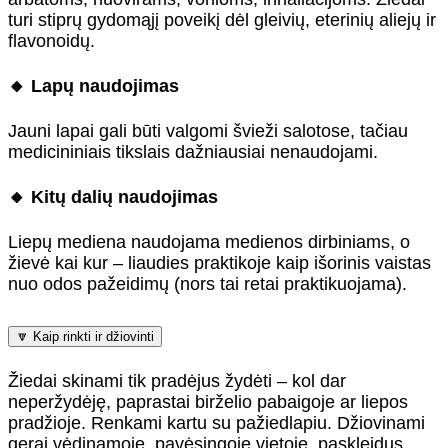
turi stiprų gydomąjį poveikį dėl gleivių, eterinių aliejų ir
flavonoidų.
🔸 Lapų naudojimas
Jauni lapai gali būti valgomi švieži salotose, tačiau
medicininiais tikslais dažniausiai nenaudojami.
🔸 Kitų dalių naudojimas
Liepų mediena naudojama medienos dirbiniams, o
žievė kai kur – liaudies praktikoje kaip išorinis vaistas
nuo odos pažeidimų (nors tai retai praktikuojama).
🔽 Kaip rinkti ir džiovinti
Žiedai skinami tik pradėjus žydėti – kol dar
neperžydėję, paprastai birželio pabaigoje ar liepos
pradžioje. Renkami kartu su pažiedlapiu. Džiovinami
gerai vėdinamoje, pavėsingoje vietoje, paskleidus