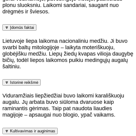
plonu sluoksniu. Laikomi sandariai, saugant nuo
drėgmės ir šviesos.
🔽 Įdomūs faktai
Lietuvoje liepa laikoma nacionaliniu medžiu. Ji buvo
svarbi baltų mitologijoje – laikyta moteriškuoju,
globėjišku medžiu. Liepų žiedų kvapas vilioja daugybę
bičių, todėl liepos laikomos puikiu medingųjų augalų
šaltiniu.
🔽 Istorinė reikšmė
Viduramžiais liepžiedžiai buvo laikomi karališkuoju
augalu. Jų arbata buvo siūloma dvaruose kaip
raminantis gėrimas. Taip pat naudota liaudies
magijoje – apsaugai nuo blogio, ypač vaikams.
🔽 Kultivavimas ir auginimas