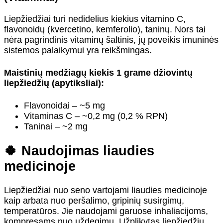
Liepžiedžiai turi nedidelius kiekius vitamino C,
flavonoidų (kvercetino, kemferolio), taninų. Nors tai
nėra pagrindinis vitaminų šaltinis, jų poveikis imuninės
sistemos palaikymui yra reikšmingas.
Maistinių medžiagų kiekis 1 grame džiovintų
liepžiedžių (apytiksliai):
Flavonoidai – ~5 mg
Vitaminas C – ~0,2 mg (0,2 % RPN)
Taninai – ~2 mg
🍀 Naudojimas liaudies
medicinoje
Liepžiedžiai nuo seno vartojami liaudies medicinoje
kaip arbata nuo peršalimo, gripinių susirgimų,
temperatūros. Jie naudojami garuose inhaliacijoms,
kompresams nuo uždegimų. Užplikytas liepžiedžių