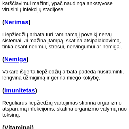
karščiavimui mažinti, ypač naudinga ankstyvose
virusinių infekcijų stadijose.
(
Nerimas
)
Liepžiedžių arbata turi raminamąjį poveikį nervų
sistemai. Ji mažina įtampą, skatina atsipalaidavimą,
tinka esant nerimui, stresui, nervingumui ar nemigai.
(
Nemiga
)
Vakare išgerta liepžiedžių arbata padeda nusiraminti,
lengvina užmigimą ir gerina miego kokybę.
(
Imunitetas
)
Reguliarus liepžiedžių vartojimas stiprina organizmo
atsparumą infekcijoms, skatina organizmo valymą nuo
toksinų.
(Vitaminai)