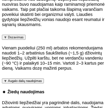
nuoviras buvo naudojamas kaip raminamoji priemonė
vaikams. Taip pat plačiai taikoma šlapimą varančiam
poveikiui skatinti bei organizmui valyti. Liaudies
gydytojai liepžiedžių vonias naudojo esant reumatui ir
sąnarių skausmams.
🔽 Dozavimas
Vienam puodeliui (250 ml) arbatos rekomenduojama
naudoti 1–2 arbatinius šaukštelius (~1,5 g) džiovintų
liepžiedžių. Užpilti karštu, bet ne verdančiu vandeniu
(~90 °C) ir palaikyti 10–15 min. Vartoti 2–3 kartus per
dieną. Vaikams dozę mažinti perpus.
🔽 Augalo dalių naudojimas
🔸 Žiedų naudojimas
Džiovinti liepžiedžiai yra pagrindinė dalis, naudojama
arbatoms, nuovirams, vonioms, inhaliacijoms. Žiedai