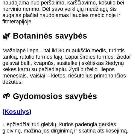
naudojama nuo peršalimo, karščiavimo, kosulio bei
nervinio nerimo. Dėl savo veikliųjų medžiagų šis
augalas plačiai naudojamas liaudies medicinoje ir
fitoterapijoje.
🌿 Botaninės savybės
Mažalapė liepa – tai iki 30 m aukščio medis, turintis
tankią, rutulio formos lają. Lapai širdies formos, žiedai
gelsvai balti, kvapnūs, susitelkę į skėtiškas žiedynų
kekes kartu su pažiedlapiu. Žydi birželio–liepos
mėnesiais. Vaisiai – kietos, riešutėlius primenančios
dėžutės.
🌱 Gydomosios savybės
(
Kosulys
)
Liepžiedžiai turi gleivių, kurios padengia gerklės
gleivinę, mažina jos dirginimą ir skatina atsikosėjimą.