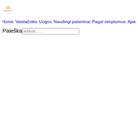
Home
Vaistažolės
Uogos
Naudingi patarimai
Pagal simptomus
Apie
Paieška