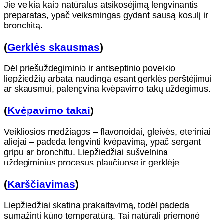
Jie veikia kaip natūralus atsikosėjimą lengvinantis
preparatas, ypač veiksmingas gydant sausą kosulį ir
bronchitą.
(
Gerklės skausmas
)
Dėl priešuždegiminio ir antiseptinio poveikio
liepžiedžių arbata naudinga esant gerklės perštėjimui
ar skausmui, palengvina kvėpavimo takų uždegimus.
(
Kvėpavimo takai
)
Veikliosios medžiagos – flavonoidai, gleivės, eteriniai
aliejai – padeda lengvinti kvėpavimą, ypač sergant
gripu ar bronchitu. Liepžiedžiai sušvelnina
uždegiminius procesus plaučiuose ir gerklėje.
(
Karščiavimas
)
Liepžiedžiai skatina prakaitavimą, todėl padeda
sumažinti kūno temperatūrą. Tai natūrali priemonė