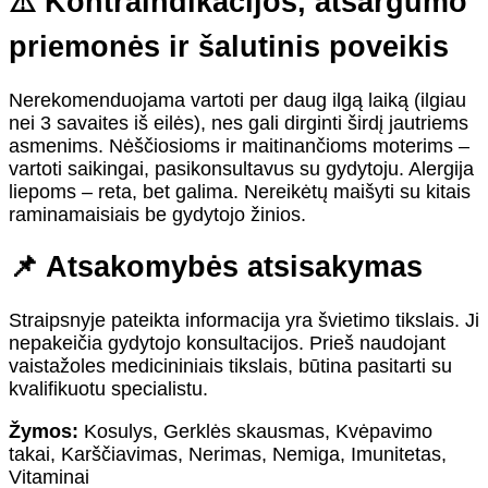
⚠️ Kontraindikacijos, atsargumo
priemonės ir šalutinis poveikis
Nerekomenduojama vartoti per daug ilgą laiką (ilgiau
nei 3 savaites iš eilės), nes gali dirginti širdį jautriems
asmenims. Nėščiosioms ir maitinančioms moterims –
vartoti saikingai, pasikonsultavus su gydytoju. Alergija
liepoms – reta, bet galima. Nereikėtų maišyti su kitais
raminamaisiais be gydytojo žinios.
📌 Atsakomybės atsisakymas
Straipsnyje pateikta informacija yra švietimo tikslais. Ji
nepakeičia gydytojo konsultacijos. Prieš naudojant
vaistažoles medicininiais tikslais, būtina pasitarti su
kvalifikuotu specialistu.
Žymos:
Kosulys, Gerklės skausmas, Kvėpavimo
takai, Karščiavimas, Nerimas, Nemiga, Imunitetas,
Vitaminai