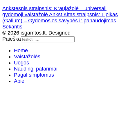
Ankstesnis straipsnis: Kraujažolė – universali
gydomoji vaistažolė
Ankst
Kitas straipsnis: Lipikas
(Galium) – Gydomosios savybės ir panaudojimas
Sekantis
© 2026 isgamtos.lt. Designed
Paieška
Home
Vaistažolės
Uogos
Naudingi patarimai
Pagal simptomus
Apie